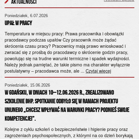
Aktualności
Poniedziałek, 6.07.2026
Cz
UPAŁ W PRACY
Og
„Ś
Temperatura w miejscu pracy: Prawa pracownika i obowiązki
pracodawcy podczas upałów Czy pracownik może żądać
od
skrócenia czasu pracy? Pracownicy mają prawo wnioskować i
28
zwracać się z prośbą do pracodawcy o skrócenie godzin pracy,
Ko
powołując się na trudne warunki termiczne i spadek wydajności.
śr
Należy jednak pamiętać, że takie pismo ma charakter wyłącznie
Wy
postulatywny – pracodawca może, ale ...
Czytaj więcej
Pa
ad
Poniedziałek, 15.06.2026
ps
W Gdańsku, w dniach 10–12.06.2026 r., zrealizowano
szkolenie BHP. Spotkanie odbyło się w ramach projektu
Po
unijnego „Chcesz wpływać na warunki pracy? Podnieś swoje
20
kompetencje!”.
Sz
h
od
k
Kolejne z cyklu szkoleń o bezpieczeństwie i higienie pracy oraz
ws
zagrożeniach psychospołecznych, z którymi na co dzień borykają
S.