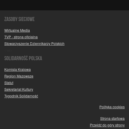
Zasoby sieciowe
Wirtualne Media
TVP - strona oficjalna
Stowarzyszenie Dziennikarzy Polskich
<\ul>
SOLIDARNOŚĆ POLSKA
Komisja Krajowa
Region Mazowsze
Statut
Sekretariat Kultury
Tygodnik Solidarność
Polityka cookies
Strona startowa
Przejdź do góry strony