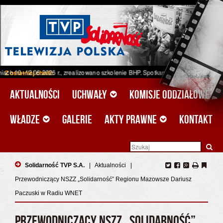
.06.2026 r., zrealizowano szkolenie BHP. Spotkanie odbyło się w ramach projekt
Z ostatniej chwili:
Aktualności
Uchwały
Komisje oddziałowe
Władze
Galerie
Akty prawne
Kontakt
Solidarność TVP S.A.
|
Aktualności
|
Przewodniczący NSZZ „Solidarność” Regionu Mazowsze Dariusz
Paczuski w Radiu WNET
PRZEWODNICZĄCY NSZZ „SOLIDARNOŚĆ”