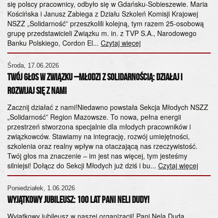
się polscy pracownicy, odbyło się w Gdańsku-Sobieszewie. Maria
or
Kościńska i Janusz Zabiega z Działu Szkoleń Komisji Krajowej
ko
NSZZ „Solidarność” przeszkolili kolejną, tym razem 25-osobową
Za
grupę przedstawicieli Związku m. in. z TVP S.A., Narodowego
Banku Polskiego, Cordon El...
Czytaj więcej
Cz
ta
Środa, 17.06.2026
Twój Głos w Związku –Młodzi z Solidarnością: Działaj i
Do
NS
Rozwijaj się z Nami
gę
Za
Zacznij działać z nami!Niedawno powstała Sekcja Młodych NSZZ
ht
„Solidarność” Region Mazowsze. To nowa, pełna energii
przestrzeń stworzona specjalnie dla młodych pracowników i
Cz
związkowców. Stawiamy na integrację, rozwój umiejętności,
NS
szkolenia oraz realny wpływ na otaczającą nas rzeczywistość.
Twój głos ma znaczenie – im jest nas więcej, tym jesteśmy
ma
silniejsi! Dołącz do Sekcji Młodych już dziś i bu...
Czytaj więcej
sy
Cz
Poniedziałek, 1.06.2026
Wyjątkowy Jubileusz: 100 lat Pani Neli Dudy!
a
Wyjątkowy jubileusz w naszej organizacji! Pani Nela Duda,