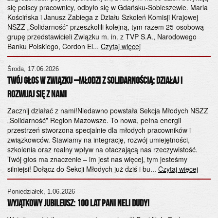
S.
się polscy pracownicy, odbyło się w Gdańsku-Sobieszewie. Maria
or
Kościńska i Janusz Zabiega z Działu Szkoleń Komisji Krajowej
ko
NSZZ „Solidarność” przeszkolili kolejną, tym razem 25-osobową
Za
grupę przedstawicieli Związku m. in. z TVP S.A., Narodowego
Banku Polskiego, Cordon El...
Czytaj więcej
Cz
ta
Środa, 17.06.2026
Twój Głos w Związku –Młodzi z Solidarnością: Działaj i
Do
NS
Rozwijaj się z Nami
gę
Za
Zacznij działać z nami!Niedawno powstała Sekcja Młodych NSZZ
ht
„Solidarność” Region Mazowsze. To nowa, pełna energii
przestrzeń stworzona specjalnie dla młodych pracowników i
Cz
związkowców. Stawiamy na integrację, rozwój umiejętności,
NS
szkolenia oraz realny wpływ na otaczającą nas rzeczywistość.
Twój głos ma znaczenie – im jest nas więcej, tym jesteśmy
ma
silniejsi! Dołącz do Sekcji Młodych już dziś i bu...
Czytaj więcej
sy
Cz
Poniedziałek, 1.06.2026
Wyjątkowy Jubileusz: 100 lat Pani Neli Dudy!
a