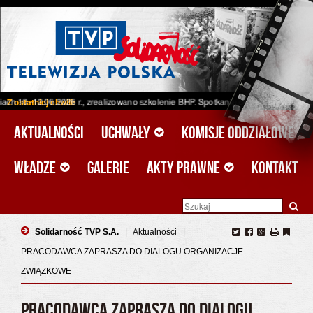
.06.2026 r., zrealizowano szkolenie BHP. Spotkanie odbyło się w ramach projekt
Z ostatniej chwili:
Aktualności
Uchwały
Komisje oddziałowe
Władze
Galerie
Akty prawne
Kontakt
Solidarność TVP S.A.
|
Aktualności
|
PRACODAWCA ZAPRASZA DO DIALOGU ORGANIZACJE
ZWIĄZKOWE
PRACODAWCA ZAPRASZA DO DIALOGU