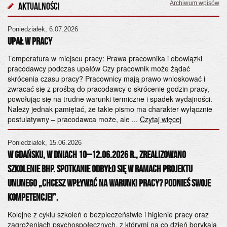
Archiwum wpisów
Aktualności
Poniedziałek, 6.07.2026
Cz
UPAŁ W PRACY
Og
„Ś
Temperatura w miejscu pracy: Prawa pracownika i obowiązki
pracodawcy podczas upałów Czy pracownik może żądać
od
skrócenia czasu pracy? Pracownicy mają prawo wnioskować i
28
zwracać się z prośbą do pracodawcy o skrócenie godzin pracy,
Ko
powołując się na trudne warunki termiczne i spadek wydajności.
śr
Należy jednak pamiętać, że takie pismo ma charakter wyłącznie
Wy
postulatywny – pracodawca może, ale ...
Czytaj więcej
Pa
ad
Poniedziałek, 15.06.2026
ps
W Gdańsku, w dniach 10–12.06.2026 r., zrealizowano
szkolenie BHP. Spotkanie odbyło się w ramach projektu
Po
unijnego „Chcesz wpływać na warunki pracy? Podnieś swoje
20
kompetencje!”.
Sz
h
od
k
Kolejne z cyklu szkoleń o bezpieczeństwie i higienie pracy oraz
ws
zagrożeniach psychospołecznych, z którymi na co dzień borykają