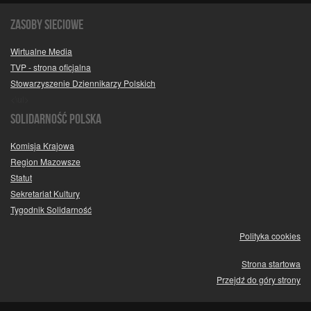
Zasoby sieciowe
Wirtualne Media
TVP - strona oficjalna
Stowarzyszenie Dziennikarzy Polskich
<\ul>
SOLIDARNOŚĆ POLSKA
Komisja Krajowa
Region Mazowsze
Statut
Sekretariat Kultury
Tygodnik Solidarność
Polityka cookies
Strona startowa
Przejdź do góry strony