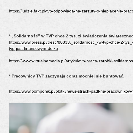
https://ludzie.fakt.pl/tvp-odpowiada-na-zarzuty-o-nieplacenie-pr
* „Solidarność” w TVP chce 2 tys. zł świadczenia świąteczn
https://www.press.pl/tresc/80833,_solidarnosc_-w-tvp-chce-2-tys
tvp-jest-finansowym-dolku
https://www.wirtualnemedia.pl/artykul/tvp-praca-zarobki-solidarno
* Pracownicy TVP zaczynają coraz mocniej się buntować.
https://www.pomponik.pl/plotki/news-strach-padl-na-pracownikow-t