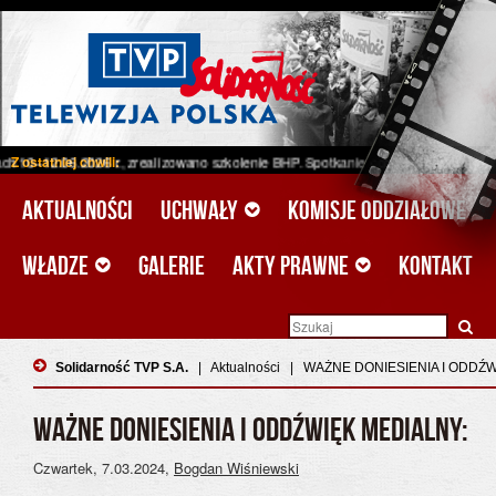
6 r., zrealizowano szkolenie BHP. Spotkanie odbyło się w ramach projektu unijn
Z ostatniej chwili:
Aktualności
Uchwały
Komisje oddziałowe
Władze
Galerie
Akty prawne
Kontakt
Solidarność TVP S.A.
|
Aktualności
|
WAŻNE DONIESIENIA I ODDŹW
WAŻNE DONIESIENIA I ODDŹWIĘK MEDIALNY:
Czwartek, 7.03.2024
,
Bogdan Wiśniewski