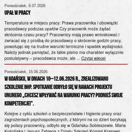
Poniedziałek, 6.07.2026
Cz
UPAŁ W PRACY
Og
„Ś
Temperatura w miejscu pracy: Prawa pracownika i obowiązki
pracodawcy podczas upałów Czy pracownik może żądać
od
skrócenia czasu pracy? Pracownicy mają prawo wnioskować i
28
zwracać się z prośbą do pracodawcy o skrócenie godzin pracy,
Ko
powołując się na trudne warunki termiczne i spadek wydajności.
śr
Należy jednak pamiętać, że takie pismo ma charakter wyłącznie
Wy
postulatywny – pracodawca może, ale ...
Czytaj więcej
Pa
ad
Poniedziałek, 15.06.2026
ps
W Gdańsku, w dniach 10–12.06.2026 r., zrealizowano
szkolenie BHP. Spotkanie odbyło się w ramach projektu
Po
unijnego „Chcesz wpływać na warunki pracy? Podnieś swoje
20
kompetencje!”.
Sz
h
od
k
Kolejne z cyklu szkoleń o bezpieczeństwie i higienie pracy oraz
ws
zagrożeniach psychospołecznych, z którymi na co dzień borykają
S.
się polscy pracownicy, odbyło się w Gdańsku-Sobieszewie. Maria
or
Kościńska i Janusz Zabiega z Działu Szkoleń Komisji Krajowej