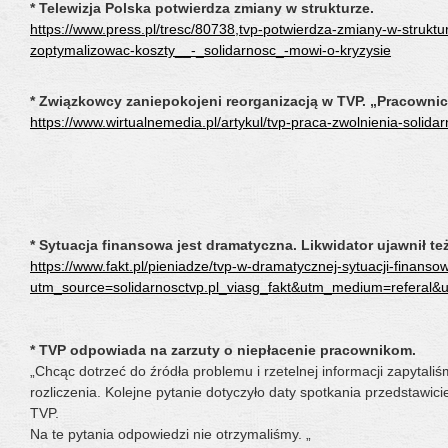
* Telewizja Polska potwierdza zmiany w strukturze.
https://www.press.pl/tresc/80738,tvp-potwierdza-zmiany-w-stru
zoptymalizowac-koszty__-_solidarnosc_-mowi-o-kryzysie
* Związkowcy zaniepokojeni reorganizacją w TVP. „Pracownicy
https://www.wirtualnemedia.pl/artykul/tvp-praca-zwolnienia-solida
* Sytuacja finansowa jest dramatyczna. Likwidator ujawnił też,
https://www.fakt.pl/pieniadze/tvp-w-dramatycznej-sytuacji-finan
utm_source=solidarnosctvp.pl_viasg_fakt&utm_medium=referal
* TVP odpowiada na zarzuty o niepłacenie pracownikom.
„Chcąc dotrzeć do źródła problemu i rzetelnej informacji zapytal
rozliczenia. Kolejne pytanie dotyczyło daty spotkania przedstawi
TVP.
Na te pytania odpowiedzi nie otrzymaliśmy. „