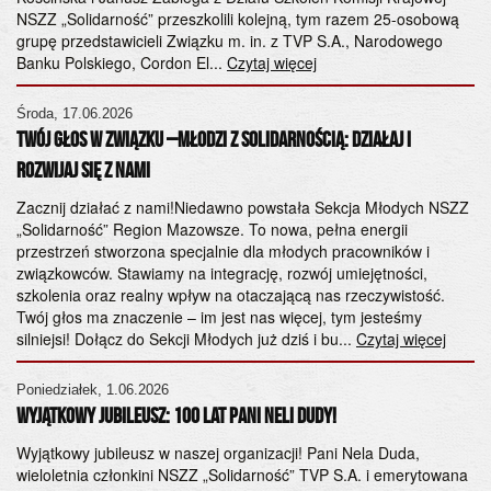
ko
NSZZ „Solidarność” przeszkolili kolejną, tym razem 25-osobową
Za
grupę przedstawicieli Związku m. in. z TVP S.A., Narodowego
Banku Polskiego, Cordon El...
Czytaj więcej
Cz
ta
Środa, 17.06.2026
Twój Głos w Związku –Młodzi z Solidarnością: Działaj i
Do
NS
Rozwijaj się z Nami
gę
Za
Zacznij działać z nami!Niedawno powstała Sekcja Młodych NSZZ
ht
„Solidarność” Region Mazowsze. To nowa, pełna energii
przestrzeń stworzona specjalnie dla młodych pracowników i
Cz
związkowców. Stawiamy na integrację, rozwój umiejętności,
NS
szkolenia oraz realny wpływ na otaczającą nas rzeczywistość.
Twój głos ma znaczenie – im jest nas więcej, tym jesteśmy
ma
silniejsi! Dołącz do Sekcji Młodych już dziś i bu...
Czytaj więcej
sy
Cz
Poniedziałek, 1.06.2026
Wyjątkowy Jubileusz: 100 lat Pani Neli Dudy!
a
Wyjątkowy jubileusz w naszej organizacji! Pani Nela Duda,
wieloletnia członkini NSZZ „Solidarność” TVP S.A. i emerytowana