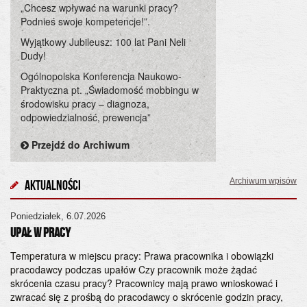
„Chcesz wpływać na warunki pracy?
Podnieś swoje kompetencje!”.
Wyjątkowy Jubileusz: 100 lat Pani Neli
Dudy!
Ogólnopolska Konferencja Naukowo-
Praktyczna pt. „Świadomość mobbingu w
środowisku pracy – diagnoza,
odpowiedzialność, prewencja”
Przejdź do Archiwum
Archiwum wpisów
Aktualności
Poniedziałek, 6.07.2026
Cz
UPAŁ W PRACY
Og
„Ś
Temperatura w miejscu pracy: Prawa pracownika i obowiązki
pracodawcy podczas upałów Czy pracownik może żądać
od
skrócenia czasu pracy? Pracownicy mają prawo wnioskować i
28
zwracać się z prośbą do pracodawcy o skrócenie godzin pracy,