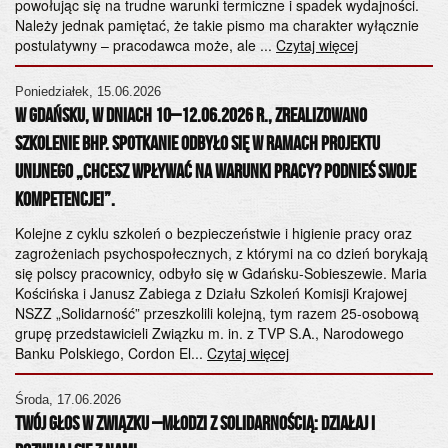
Ko
powołując się na trudne warunki termiczne i spadek wydajności.
śr
Należy jednak pamiętać, że takie pismo ma charakter wyłącznie
Wy
postulatywny – pracodawca może, ale ...
Czytaj więcej
Pa
ad
Poniedziałek, 15.06.2026
ps
W Gdańsku, w dniach 10–12.06.2026 r., zrealizowano
szkolenie BHP. Spotkanie odbyło się w ramach projektu
Po
unijnego „Chcesz wpływać na warunki pracy? Podnieś swoje
20
kompetencje!”.
Sz
h
od
k
Kolejne z cyklu szkoleń o bezpieczeństwie i higienie pracy oraz
ws
zagrożeniach psychospołecznych, z którymi na co dzień borykają
S.
się polscy pracownicy, odbyło się w Gdańsku-Sobieszewie. Maria
or
Kościńska i Janusz Zabiega z Działu Szkoleń Komisji Krajowej
ko
NSZZ „Solidarność” przeszkolili kolejną, tym razem 25-osobową
Za
grupę przedstawicieli Związku m. in. z TVP S.A., Narodowego
Banku Polskiego, Cordon El...
Czytaj więcej
Cz
ta
Środa, 17.06.2026
Twój Głos w Związku –Młodzi z Solidarnością: Działaj i
Do