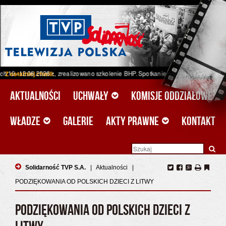
 r., zrealizowano szkolenie BHP. Spotkanie odbyło się w ramach projektu unijne
Z ostatniej chwili:
Aktualności
Uchwały
Komisje oddziałowe
Władze
Galerie
Akty prawne
Kontakt
Solidarność TVP S.A.
|
Aktualności
|
PODZIĘKOWANIA OD POLSKICH DZIECI Z LITWY
PODZIĘKOWANIA OD POLSKICH DZIECI Z