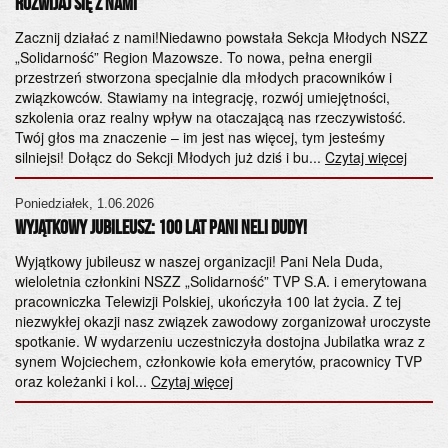
NS
Rozwijaj się z Nami
gę
Za
Zacznij działać z nami!Niedawno powstała Sekcja Młodych NSZZ
ht
„Solidarność” Region Mazowsze. To nowa, pełna energii
przestrzeń stworzona specjalnie dla młodych pracowników i
Cz
związkowców. Stawiamy na integrację, rozwój umiejętności,
NS
szkolenia oraz realny wpływ na otaczającą nas rzeczywistość.
Twój głos ma znaczenie – im jest nas więcej, tym jesteśmy
ma
silniejsi! Dołącz do Sekcji Młodych już dziś i bu...
Czytaj więcej
sy
Cz
Poniedziałek, 1.06.2026
Wyjątkowy Jubileusz: 100 lat Pani Neli Dudy!
a
Wyjątkowy jubileusz w naszej organizacji! Pani Nela Duda,
wieloletnia członkini NSZZ „Solidarność” TVP S.A. i emerytowana
pracowniczka Telewizji Polskiej, ukończyła 100 lat życia. Z tej
niezwykłej okazji nasz związek zawodowy zorganizował uroczyste
spotkanie. W wydarzeniu uczestniczyła dostojna Jubilatka wraz z
synem Wojciechem, członkowie koła emerytów, pracownicy TVP
oraz koleżanki i kol...
Czytaj więcej