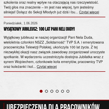
NS
szkolenia oraz realny wpływ na otaczającą nas rzeczywistość.
Twój głos ma znaczenie – im jest nas więcej, tym jesteśmy
ma
silniejsi! Dołącz do Sekcji Młodych już dziś i bu...
Czytaj więcej
sy
Cz
Poniedziałek, 1.06.2026
Wyjątkowy Jubileusz: 100 lat Pani Neli Dudy!
a
Wyjątkowy jubileusz w naszej organizacji! Pani Nela Duda,
wieloletnia członkini NSZZ „Solidarność” TVP S.A. i emerytowana
pracowniczka Telewizji Polskiej, ukończyła 100 lat życia. Z tej
niezwykłej okazji nasz związek zawodowy zorganizował uroczyste
spotkanie. W wydarzeniu uczestniczyła dostojna Jubilatka wraz z
synem Wojciechem, członkowie koła emerytów, pracownicy TVP
oraz koleżanki i kol...
Czytaj więcej
Ubezpieczenia dla pracowników