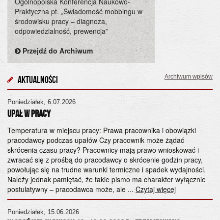
Ogólnopolska Konferencja Naukowo-
Praktyczna pt. „Świadomość mobbingu w
środowisku pracy – diagnoza,
odpowiedzialność, prewencja”
Przejdź do Archiwum
Archiwum wpisów
Aktualności
Poniedziałek, 6.07.2026
Cz
UPAŁ W PRACY
Og
„Ś
Temperatura w miejscu pracy: Prawa pracownika i obowiązki
pracodawcy podczas upałów Czy pracownik może żądać
od
skrócenia czasu pracy? Pracownicy mają prawo wnioskować i
28
zwracać się z prośbą do pracodawcy o skrócenie godzin pracy,
Ko
powołując się na trudne warunki termiczne i spadek wydajności.
śr
Należy jednak pamiętać, że takie pismo ma charakter wyłącznie
Wy
postulatywny – pracodawca może, ale ...
Czytaj więcej
Pa
ad
Poniedziałek, 15.06.2026
ps