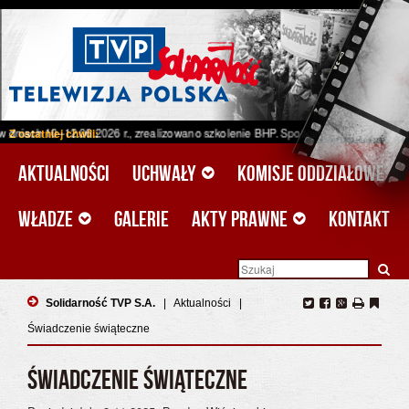
–12.06.2026 r., zrealizowano szkolenie BHP. Spotkanie odbyło się w ramach pro
Z ostatniej chwili:
Aktualności
Uchwały
Komisje oddziałowe
Władze
Galerie
Akty prawne
Kontakt
Solidarność TVP S.A.
|
Aktualności
|
Świadczenie świąteczne
ŚWIADCZENIE ŚWIĄTECZNE