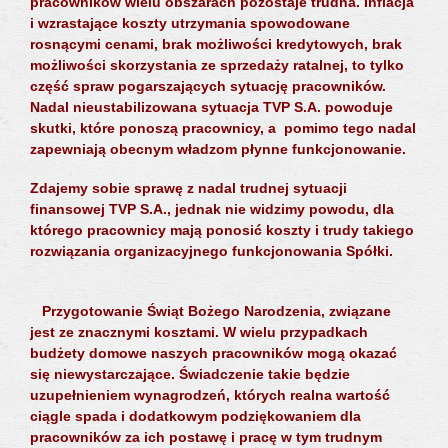
pracowników wielu obszarach pozostaje trudna. Inflacja
i wzrastające koszty utrzymania spowodowane
rosnącymi cenami, brak możliwości kredytowych, brak
możliwości skorzystania ze sprzedaży ratalnej, to tylko
część spraw pogarszających sytuację pracowników.
Nadal nieustabilizowana sytuacja TVP S.A. powoduje
skutki, które ponoszą pracownicy, a pomimo tego nadal
zapewniają obecnym władzom płynne funkcjonowanie.
Zdajemy sobie sprawę z nadal trudnej sytuacji
finansowej TVP S.A., jednak nie widzimy powodu, dla
którego pracownicy mają ponosić koszty i trudy takiego
rozwiązania organizacyjnego funkcjonowania Spółki.
Przygotowanie Świąt Bożego Narodzenia, związane
jest ze znacznymi kosztami. W wielu przypadkach
budżety domowe naszych pracowników mogą okazać
się niewystarczające. Świadczenie takie będzie
uzupełnieniem wynagrodzeń, których realna wartość
ciągle spada i dodatkowym podziękowaniem dla
pracowników za ich postawę i pracę w tym trudnym