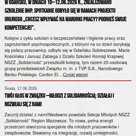
W Gdańsku, w dniach 10–12.06.2026 r., zrealizowano
szkolenie BHP. Spotkanie odbyło się w ramach projektu
Po
unijnego „Chcesz wpływać na warunki pracy? Podnieś swoje
20
kompetencje!”.
Sz
h
od
k
Kolejne z cyklu szkoleń o bezpieczeństwie i higienie pracy oraz
ws
zagrożeniach psychospołecznych, z którymi na co dzień borykają
S.
się polscy pracownicy, odbyło się w Gdańsku-Sobieszewie. Maria
or
Kościńska i Janusz Zabiega z Działu Szkoleń Komisji Krajowej
ko
NSZZ „Solidarność” przeszkolili kolejną, tym razem 25-osobową
Za
grupę przedstawicieli Związku m. in. z TVP S.A., Narodowego
Banku Polskiego, Cordon El...
Czytaj więcej
Cz
ta
Środa, 17.06.2026
Twój Głos w Związku –Młodzi z Solidarnością: Działaj i
Do
NS
Rozwijaj się z Nami
gę
Za
Zacznij działać z nami!Niedawno powstała Sekcja Młodych NSZZ
ht
„Solidarność” Region Mazowsze. To nowa, pełna energii
przestrzeń stworzona specjalnie dla młodych pracowników i
Cz
związkowców. Stawiamy na integrację, rozwój umiejętności,