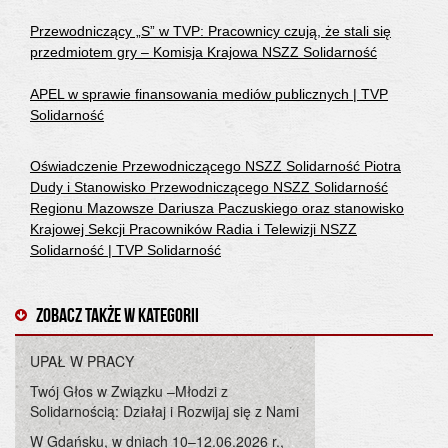
Przewodniczący „S” w TVP: Pracownicy czują, że stali się
przedmiotem gry – Komisja Krajowa NSZZ Solidarność
APEL w sprawie finansowania mediów publicznych | TVP
Solidarność
Oświadczenie Przewodniczącego NSZZ Solidarność Piotra
Dudy i Stanowisko Przewodniczącego NSZZ Solidarność
Regionu Mazowsze Dariusza Paczuskiego oraz stanowisko
Krajowej Sekcji Pracowników Radia i Telewizji NSZZ
Solidarność | TVP Solidarność
Zobacz także w kategorii
UPAŁ W PRACY
Twój Głos w Związku –Młodzi z
Solidarnością: Działaj i Rozwijaj się z Nami
W Gdańsku, w dniach 10–12.06.2026 r.,