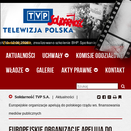
026 r., zrealizowano szkolenie BHP. Spotkanie odbyło się w ramach projektu un
Z ostatniej chwili:
Aktualności
Uchwały
Komisje oddziałowe
Władze
Galerie
Akty prawne
Kontakt
Solidarność TVP S.A.
|
Aktualności
|
Europejskie organizacje apelują do polskiego rządu ws. finansowania
mediów publicznych
EUROPEJSKIE ORGANIZACJE APELUJĄ DO