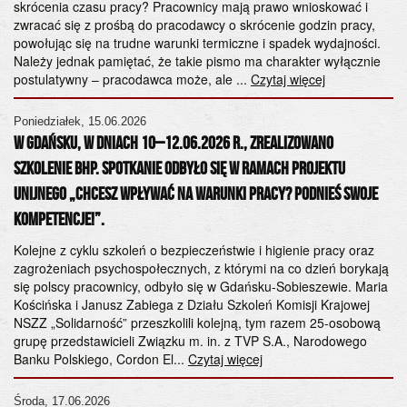
skrócenia czasu pracy? Pracownicy mają prawo wnioskować i
28
zwracać się z prośbą do pracodawcy o skrócenie godzin pracy,
Ko
powołując się na trudne warunki termiczne i spadek wydajności.
śr
Należy jednak pamiętać, że takie pismo ma charakter wyłącznie
Wy
postulatywny – pracodawca może, ale ...
Czytaj więcej
Pa
ad
Poniedziałek, 15.06.2026
ps
W Gdańsku, w dniach 10–12.06.2026 r., zrealizowano
szkolenie BHP. Spotkanie odbyło się w ramach projektu
Po
unijnego „Chcesz wpływać na warunki pracy? Podnieś swoje
20
kompetencje!”.
Sz
h
od
k
Kolejne z cyklu szkoleń o bezpieczeństwie i higienie pracy oraz
ws
zagrożeniach psychospołecznych, z którymi na co dzień borykają
S.
się polscy pracownicy, odbyło się w Gdańsku-Sobieszewie. Maria
or
Kościńska i Janusz Zabiega z Działu Szkoleń Komisji Krajowej
ko
NSZZ „Solidarność” przeszkolili kolejną, tym razem 25-osobową
Za
grupę przedstawicieli Związku m. in. z TVP S.A., Narodowego
Banku Polskiego, Cordon El...
Czytaj więcej
Cz
ta
Środa, 17.06.2026