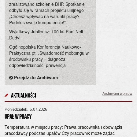
zrealizowano szkolenie BHP. Spotkanie
odbyło się w ramach projektu unijnego
„Chcesz wpływać na warunki pracy?
Podnieś swoje kompetencje!”.
Wyjątkowy Jubileusz: 100 lat Pani Neli
Dudy!
Ogólnopolska Konferencja Naukowo-
Praktyczna pt. „Świadomość mobbingu w
środowisku pracy – diagnoza,
odpowiedzialność, prewencja”
Przejdź do Archiwum
Archiwum wpisów
Aktualności
Poniedziałek, 6.07.2026
Cz
UPAŁ W PRACY
Og
„Ś
Temperatura w miejscu pracy: Prawa pracownika i obowiązki
pracodawcy podczas upałów Czy pracownik może żądać
od