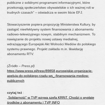
publiczne z solidnymi programami informacyjnymi, które
przekonają społeczeństwo obywatelskie o ich ważnej roli w
trudnych czasach” – oświadcza w swoim liście EFJ.
Stowarzyszenie popiera propozycję Ministerstwa Kultury, by
zastąpić nieefektywny system finansowania z abonamentu
radiowo-telewizyjnego nowym, stabilnym mechanizmem. To
nawiązanie do projektu nowej ustawy medialnej,
wdrażającego Europejski Akt Wolności Mediów do polskiego
systemu prawnego. Projekt zakłada m.in. likwidację
abonamentu RTV.
(Źródło – Press.pl)
https://www.press.pl/tresc/89858,europejskie-organizacje-
apeluja-do-polskiego-rzadu-ws_-finansowania-mediow-
publicznych
czytaj też
:
„Solidarność” w TVP wzywa szefa KRRiT. Chodzi o wypłatę
środków z abonamentu | TVP INFO