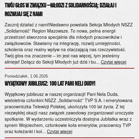
Twój Głos w Związku –Młodzi z Solidarnością: Działaj i
Do
NS
Rozwijaj się z Nami
gę
Za
Zacznij działać z nami!Niedawno powstała Sekcja Młodych NSZZ
ht
„Solidarność” Region Mazowsze. To nowa, pełna energii
przestrzeń stworzona specjalnie dla młodych pracowników i
Cz
związkowców. Stawiamy na integrację, rozwój umiejętności,
NS
szkolenia oraz realny wpływ na otaczającą nas rzeczywistość.
Twój głos ma znaczenie – im jest nas więcej, tym jesteśmy
ma
silniejsi! Dołącz do Sekcji Młodych już dziś i bu...
Czytaj więcej
sy
Cz
Poniedziałek, 1.06.2026
Wyjątkowy Jubileusz: 100 lat Pani Neli Dudy!
a
Wyjątkowy jubileusz w naszej organizacji! Pani Nela Duda,
wieloletnia członkini NSZZ „Solidarność” TVP S.A. i emerytowana
pracowniczka Telewizji Polskiej, ukończyła 100 lat życia. Z tej
niezwykłej okazji nasz związek zawodowy zorganizował uroczyste
spotkanie. W wydarzeniu uczestniczyła dostojna Jubilatka wraz z
synem Wojciechem, członkowie koła emerytów, pracownicy TVP
oraz koleżanki i kol...
Czytaj więcej