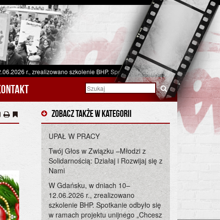
lizowano szkolenie BHP. Spotkanie odbyło się w ramach projektu unijnego „Chces
Kontakt
Zobacz także w kategorii
UPAŁ W PRACY
Twój Głos w Związku –Młodzi z
Solidarnością: Działaj i Rozwijaj się z
Nami
W Gdańsku, w dniach 10–
12.06.2026 r., zrealizowano
szkolenie BHP. Spotkanie odbyło się
w ramach projektu unijnego „Chcesz