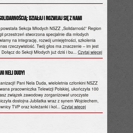
Czwartek, 28.05.
olidarnością: Działaj i Rozwijaj się z Nami
Ogólnopolska 
środowisku pra
o powstała Sekcja Młodych NSZZ „Solidarność” Region
i przestrzeń stworzona specjalnie dla młodych
28 maja 2026 r.
iamy na integrację, rozwój umiejętności, szkolenia
Naukowo-Prakty
nas rzeczywistość. Twój głos ma znaczenie – im jest
odpowiedzialnoś
! Dołącz do Sekcji Młodych już dziś i bu...
Czytaj więcej
nauki, Państwowe
środowiska prac
Czytaj więcej
ni Neli Dudy!
Poniedziałek, 18
anizacji! Pani Nela Duda, wieloletnia członkini NSZZ
20 MAJA 2026 G
wana pracowniczka Telewizji Polskiej, ukończyła 100
ji nasz związek zawodowy zorganizował uroczyste
Szanowni Państw
iczyła dostojna Jubilatka wraz z synem Wojciechem,
maja 2026 r. w
nicy TVP oraz koleżanki i kol...
Czytaj więcej
„Solidarność” T
organizacyjne: M
Krakowskie Prze
Czytaj więcej