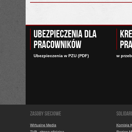
Ubezpieczenia dla
Kre
pracowników
pr
Ubezpieczenia w PZU (PDF)
w prze
Zasoby sieciowe
SOLIDAR
Wirtualne Media
Komisja 
TVP - strona oficjalna
Region 