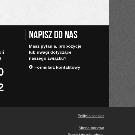
Napisz do nas
Masz pytania, propozycje
oń
lub uwagi dotyczące
6
naszego związku?
Formularz kontaktowy
0
2
Polityka cookies
Strona startowa
Przejdź do góry strony