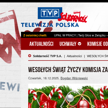
Z ostatniej chwili:
UPAŁ W PRACY
|
Twój Głos w Związku –Młodzi z Solidarno
Aktualności
Uchwały
Komisje o
Solidarność TVP S.A.
|
Aktualności
|
WESOŁYCH ŚWI
WESOŁYCH ŚWIĄT ŻYCZY KOMISJA ZA
Czwartek, 18.12.2025
,
Bogdan Wiśniewski