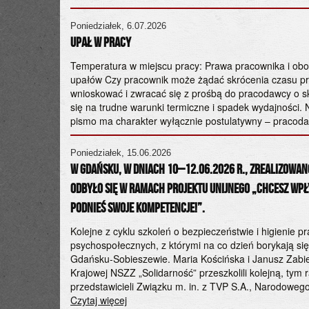
Poniedziałek, 6.07.2026
UPAŁ W PRACY
ia wybranej
Temperatura w miejscu pracy: Prawa pracownika i ob
 zwracamy
upałów Czy pracownik może żądać skrócenia czasu p
wnioskować i zwracać się z prośbą do pracodawcy o s
się na trudne warunki termiczne i spadek wydajności. 
pismo ma charakter wyłącznie postulatywny – pracoda
Poniedziałek, 15.06.2026
W Gdańsku, w dniach 10–12.06.2026 r., zrealizowano
-Komisja
odbyło się w ramach projektu unijnego „Chcesz wp
 pogarszającą
iek realnego
Podnieś swoje kompetencje!”.
ość podejmuje
Kolejne z cyklu szkoleń o bezpieczeństwie i higienie p
psychospołecznych, z którymi na co dzień borykają się
Gdańsku-Sobieszewie. Maria Kościńska i Janusz Zabie
Krajowej NSZZ „Solidarność” przeszkolili kolejną, ty
przedstawicieli Związku m. in. z TVP S.A., Narodowego
Czytaj więcej