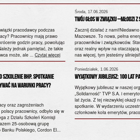
Środa, 17.06.2026
Twój Głos w Związku –Młodzi z S
owiązki pracodawcy podczas
Zacznij działać z nami!Niedawn
racy? Pracownicy mają prawo
Mazowsze. To nowa, pełna energi
krócenie godzin pracy, powołując
pracowników i związkowców. Staw
Należy jednak pamiętać, że takie
oraz realny wpływ na otaczającą 
wca może, ale ...
Czytaj więcej
nas więcej, tym jesteśmy silniejsi
Poniedziałek, 1.06.2026
 szkolenie BHP. Spotkanie
Wyjątkowy Jubileusz: 100 lat Pa
ływać na warunki pracy?
Wyjątkowy jubileusz w naszej org
„Solidarność” TVP S.A. i emeryto
lat życia. Z tej niezwykłej okaz
racy oraz zagrożeniach
spotkanie. W wydarzeniu uczestn
 polscy pracownicy, odbyło się w
członkowie koła emerytów, pracow
ga z Działu Szkoleń Komisji
m razem 25-osobową grupę
 Banku Polskiego, Cordon El...