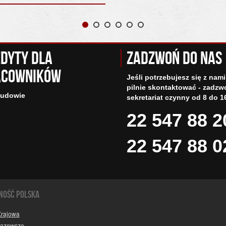
dyty dla
Zadzwoń do nas
acowników
Jeśli potrzebujesz się z nami
pilnie skontaktować - zadzw
budowie
sekretariat czynny od 8 do 1
22 547 88 2
22 547 88 0
NOŚĆ POLSKA
Krajowa
Mazowsze