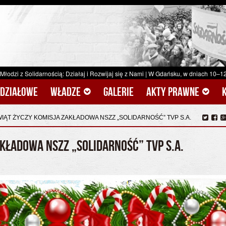
ścią: Działaj i Rozwijaj się z Nami
|
W Gdańsku, w dniach 10–12.06.2026 r., zrea
ddziałowe
Władze
Galerie
Akty prawne
ĄT ŻYCZY KOMISJA ZAKŁADOWA NSZZ „SOLIDARNOŚĆ” TVP S.A.
KŁADOWA NSZZ „SOLIDARNOŚĆ” TVP S.A.