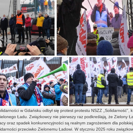
lidarności w Gdańsku odbył się protest protestu NSZZ „Solidarność”, k
elonego Ładu. Związkowcy nie pierwszy raz podkreślają, że Zielony Ł
racy oraz spadek konkurencyjności są realnym zagrożeniem dla polskiej
olidarności przeciwko Zielonemu Ładowi. W styczniu 2025 roku związko