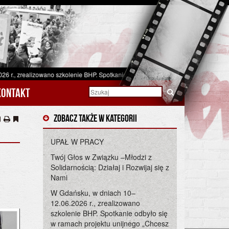
otkanie odbyło się w ramach projektu unijnego „Chcesz wpływać na warunki pracy
Kontakt
Zobacz także w kategorii
UPAŁ W PRACY
Twój Głos w Związku –Młodzi z
Solidarnością: Działaj i Rozwijaj się z
Nami
W Gdańsku, w dniach 10–
12.06.2026 r., zrealizowano
szkolenie BHP. Spotkanie odbyło się
w ramach projektu unijnego „Chcesz