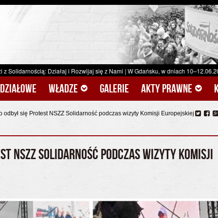
ę z Nami
|
W Gdańsku, w dniach 10–12.06.2026 r., zrealizowano szkolenie BHP. Sp
ddziałowe
Władze
Galerie
Akty prawne
go odbył się Protest NSZZ Solidarność podczas wizyty Komisji Europejskiej
EST NSZZ SOLIDARNOŚĆ PODCZAS WIZYTY KOMISJI