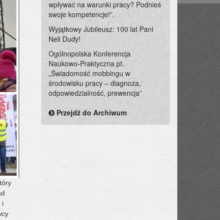
wpływać na warunki pracy? Podnieś
swoje kompetencje!”.
Wyjątkowy Jubileusz: 100 lat Pani
Neli Dudy!
Ogólnopolska Konferencja
Naukowo-Praktyczna pt.
„Świadomość mobbingu w
środowisku pracy – diagnoza,
odpowiedzialność, prewencja”
Przejdź do Archiwum
tóry
ad
 i
wcy