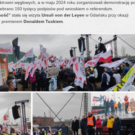
ktrowni węglowych, a w maju 2024 roku zorganizowali demonstrację p
 zebrano 150 tysięcy podpisów pod wnioskiem o referendum.
ność”
stała się wizyta
Ursuli von der Leyen
w Gdańsku przy okazji
 premierem
Donaldem Tuskiem
.