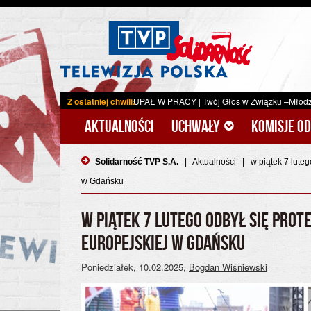
AŁ W PRACY
|
Twój Głos w Związku –Młodzi z Solidarnością: Działaj i Rozwijaj si
Z ostatniej chwili:
Aktualności
Uchwały
Komisje o
Solidarność TVP S.A.
|
Aktualności
|
w piątek 7 lute
w Gdańsku
W PIĄTEK 7 LUTEGO ODBYŁ SIĘ PROT
EUROPEJSKIEJ W GDAŃSKU
Poniedziałek, 10.02.2025
,
Bogdan Wiśniewski