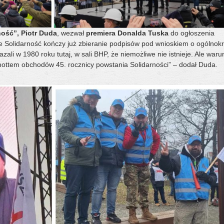
ość”, Piotr Duda
, wezwał
premiera Donalda Tuska
do ogłoszenia
że Solidarność kończy już zbieranie podpisów pod wnioskiem o ogólnok
zali w 1980 roku tutaj, w sali BHP, że niemożliwe nie istnieje. Ale war
 mottem obchodów 45. rocznicy powstania Solidarności” – dodał Duda.