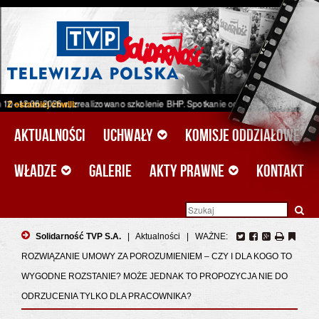
6 r., zrealizowano szkolenie BHP. Spotkanie odbyło się w ramach projektu unij
Z ostatniej chwili:
Aktualności
Uchwały
Komisje oddziałowe
Władze
Galerie
Akty prawne
Kontakt
Solidarność TVP S.A.
|
Aktualności
|
WAŻNE:
ROZWIĄZANIE UMOWY ZA POROZUMIENIEM – CZY I DLA KOGO TO
WYGODNE ROZSTANIE? MOŻE JEDNAK TO PROPOZYCJA NIE DO
ODRZUCENIA TYLKO DLA PRACOWNIKA?