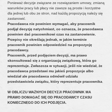
Ponieważ decyzje związane ze rozwiązaniem umowy, zmianą
warunków pracy lub płacy nie zawsze są proste i korzystne
dla jednej lub obu ze stron, nad każdą propozycją należy się
zastanowić.
Pracodawca nie powinien wymagać, aby pracownik
podjął decyzję natychmiast, co oznacza, że pracodawca
powinien dać pracownikowi czas na zastanowienie.
Przepisy nie określają jednak, w jakim terminie
pracownik powinien odpowiedzieć na propozycję
pracodawcy.
Pracownik, przed podjęciem decyzji, ma prawo
skonsultować się z organizacją związkową, która go
reprezentuje. Zwłaszcza w sytuacji, jeśli nie wiedział, że
pracodawca przedstawi mu jakieś propozycje albo
wiedział ale pracodawca odmówił udziału
przedstawiciela związku, który reprezentuje pracownika
.
W OBLICZU WAŻNYCH DECYZJI PRACOWNIK MA
PRAWO DOMAGAĆ SIĘ OD PRACODAWCY CZASU
KONIECZNEGO DO ICH PODJĘCIA.