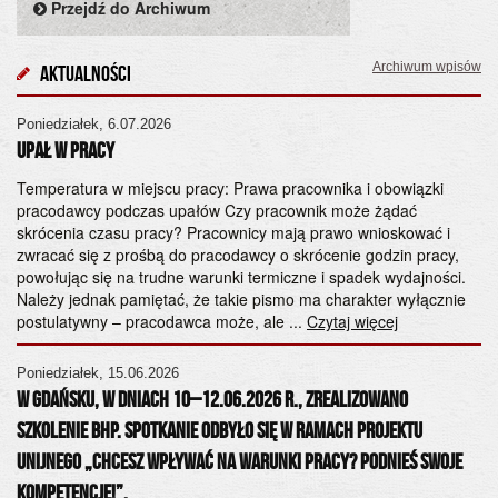
Przejdź do Archiwum
Archiwum wpisów
Aktualności
Poniedziałek, 6.07.2026
Cz
UPAŁ W PRACY
Og
„Ś
Temperatura w miejscu pracy: Prawa pracownika i obowiązki
pracodawcy podczas upałów Czy pracownik może żądać
od
skrócenia czasu pracy? Pracownicy mają prawo wnioskować i
28
zwracać się z prośbą do pracodawcy o skrócenie godzin pracy,
Ko
powołując się na trudne warunki termiczne i spadek wydajności.
śr
Należy jednak pamiętać, że takie pismo ma charakter wyłącznie
Wy
postulatywny – pracodawca może, ale ...
Czytaj więcej
Pa
ad
Poniedziałek, 15.06.2026
ps
W Gdańsku, w dniach 10–12.06.2026 r., zrealizowano
szkolenie BHP. Spotkanie odbyło się w ramach projektu
Po
unijnego „Chcesz wpływać na warunki pracy? Podnieś swoje
20
kompetencje!”.