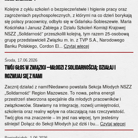
Sz
h
od
k
Kolejne z cyklu szkoleń o bezpieczeństwie i higienie pracy oraz
ws
zagrożeniach psychospołecznych, z którymi na co dzień borykają
S.
się polscy pracownicy, odbyło się w Gdańsku-Sobieszewie. Maria
or
Kościńska i Janusz Zabiega z Działu Szkoleń Komisji Krajowej
ko
NSZZ „Solidarność” przeszkolili kolejną, tym razem 25-osobową
Za
grupę przedstawicieli Związku m. in. z TVP S.A., Narodowego
Banku Polskiego, Cordon El...
Czytaj więcej
Cz
ta
Środa, 17.06.2026
Twój Głos w Związku –Młodzi z Solidarnością: Działaj i
Do
NS
Rozwijaj się z Nami
gę
Za
Zacznij działać z nami!Niedawno powstała Sekcja Młodych NSZZ
ht
„Solidarność” Region Mazowsze. To nowa, pełna energii
przestrzeń stworzona specjalnie dla młodych pracowników i
Cz
związkowców. Stawiamy na integrację, rozwój umiejętności,
NS
szkolenia oraz realny wpływ na otaczającą nas rzeczywistość.
Twój głos ma znaczenie – im jest nas więcej, tym jesteśmy
ma
silniejsi! Dołącz do Sekcji Młodych już dziś i bu...
Czytaj więcej
sy
Cz
Poniedziałek, 1.06.2026