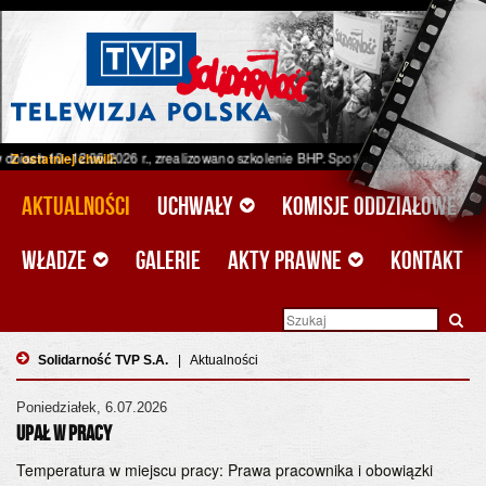
12.06.2026 r., zrealizowano szkolenie BHP. Spotkanie odbyło się w ramach proj
Z ostatniej chwili:
Aktualności
Uchwały
Komisje oddziałowe
Władze
Galerie
Akty prawne
Kontakt
Solidarność TVP S.A.
|
Aktualności
Poniedziałek, 6.07.2026
UPAŁ W PRACY
Temperatura w miejscu pracy: Prawa pracownika i obowiązki