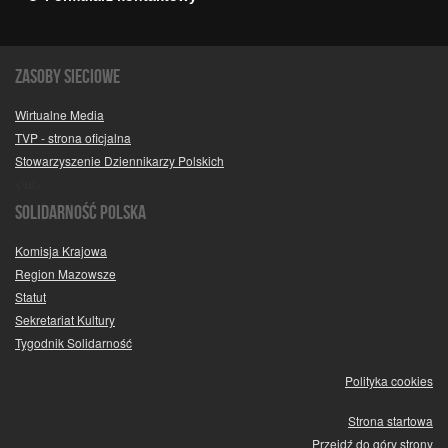
Zasoby sieciowe
Wirtualne Media
TVP - strona oficjalna
Stowarzyszenie Dziennikarzy Polskich
<\ul>
SOLIDARNOŚĆ POLSKA
Komisja Krajowa
Region Mazowsze
Statut
Sekretariat Kultury
Tygodnik Solidarność
Polityka cookies
Strona startowa
Przejdź do góry strony