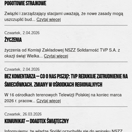
pogotowie strajkowe
Związki i zarządzający stacjami uważają, że nowe zasady mogą
uszczuplić bud...
Czytaj więcej
Czwartek, 2.04.2026
ŻYCZENIA
życzenia od Komisji Zakładowej NSZZ Solidarność TVP S.A. z
okazji świąt Wielka...
Czytaj więcej
Czwartek, 2.04.2026
Bez komentarza – CO O NAS PISZĄ?: TVP redukuje zatrudnienie na
śmieciówkach. Zmiany w ośrodkach regionalnych
W 16 ośrodkach terenowych Telewizji Polskiej na koniec marca
2026 r. pracow...
Czytaj więcej
Czwartek, 26.03.2026
komunikat – DOADTEK ŚWIĄTECZNY
Informujemy, że władze Spółki przychyliły się do wniosku NSZZ