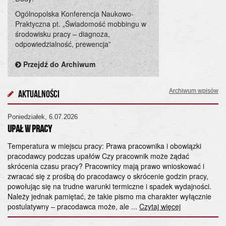
Ogólnopolska Konferencja Naukowo-
Praktyczna pt. „Świadomość mobbingu w
środowisku pracy – diagnoza,
odpowiedzialność, prewencja”
Przejdź do Archiwum
Archiwum wpisów
Aktualności
Poniedziałek, 6.07.2026
Cz
UPAŁ W PRACY
Og
„Ś
Temperatura w miejscu pracy: Prawa pracownika i obowiązki
pracodawcy podczas upałów Czy pracownik może żądać
od
skrócenia czasu pracy? Pracownicy mają prawo wnioskować i
28
zwracać się z prośbą do pracodawcy o skrócenie godzin pracy,
Ko
powołując się na trudne warunki termiczne i spadek wydajności.
śr
Należy jednak pamiętać, że takie pismo ma charakter wyłącznie
Wy
postulatywny – pracodawca może, ale ...
Czytaj więcej
Pa
ad