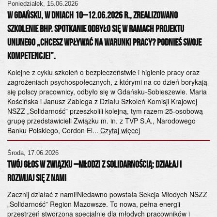
Poniedziałek, 15.06.2026
ps
W Gdańsku, w dniach 10–12.06.2026 r., zrealizowano
szkolenie BHP. Spotkanie odbyło się w ramach projektu
Po
unijnego „Chcesz wpływać na warunki pracy? Podnieś swoje
20
kompetencje!”.
Sz
h
od
k
Kolejne z cyklu szkoleń o bezpieczeństwie i higienie pracy oraz
ws
zagrożeniach psychospołecznych, z którymi na co dzień borykają
S.
się polscy pracownicy, odbyło się w Gdańsku-Sobieszewie. Maria
or
Kościńska i Janusz Zabiega z Działu Szkoleń Komisji Krajowej
ko
NSZZ „Solidarność” przeszkolili kolejną, tym razem 25-osobową
Za
grupę przedstawicieli Związku m. in. z TVP S.A., Narodowego
Banku Polskiego, Cordon El...
Czytaj więcej
Cz
ta
Środa, 17.06.2026
Twój Głos w Związku –Młodzi z Solidarnością: Działaj i
Do
NS
Rozwijaj się z Nami
gę
Za
Zacznij działać z nami!Niedawno powstała Sekcja Młodych NSZZ
ht
„Solidarność” Region Mazowsze. To nowa, pełna energii
przestrzeń stworzona specjalnie dla młodych pracowników i