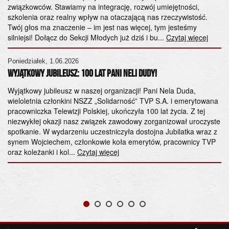
Cz
związkowców. Stawiamy na integrację, rozwój umiejętności,
NS
szkolenia oraz realny wpływ na otaczającą nas rzeczywistość.
Twój głos ma znaczenie – im jest nas więcej, tym jesteśmy
ma
silniejsi! Dołącz do Sekcji Młodych już dziś i bu...
Czytaj więcej
sy
Cz
Poniedziałek, 1.06.2026
Wyjątkowy Jubileusz: 100 lat Pani Neli Dudy!
a
Wyjątkowy jubileusz w naszej organizacji! Pani Nela Duda,
wieloletnia członkini NSZZ „Solidarność” TVP S.A. i emerytowana
pracowniczka Telewizji Polskiej, ukończyła 100 lat życia. Z tej
niezwykłej okazji nasz związek zawodowy zorganizował uroczyste
spotkanie. W wydarzeniu uczestniczyła dostojna Jubilatka wraz z
synem Wojciechem, członkowie koła emerytów, pracownicy TVP
oraz koleżanki i kol...
Czytaj więcej