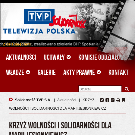
2026 r., zrealizowano szkolenie BHP. Spotkanie odbyło się w ramach projektu u
Z ostatniej chwili:
Aktualności
Uchwały
Komisje oddziałowe
Władze
Galerie
Akty prawne
Kontakt
Solidarność TVP S.A.
|
Aktualności
|
KRZYŻ
WOLNOŚCI I SOLIDARNOŚCI DLA MARII JESIONKIEWICZ
KRZYŻ WOLNOŚCI I SOLIDARNOŚCI DLA