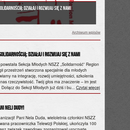
lidarnością: Działaj i Rozwijaj się z Nami
Archiwum wpisów
Poniedziałek, 18
olidarnością: Działaj i Rozwijaj się z Nami
20 MAJA 2026 G
o powstała Sekcja Młodych NSZZ „Solidarność” Region
Szanowni Państw
i przestrzeń stworzona specjalnie dla młodych
maja 2026 r. w
iamy na integrację, rozwój umiejętności, szkolenia
„Solidarność” T
nas rzeczywistość. Twój głos ma znaczenie – im jest
organizacyjne: M
! Dołącz do Sekcji Młodych już dziś i bu...
Czytaj więcej
Krakowskie Prze
Czytaj więcej
ni Neli Dudy!
Środa, 6.05.2026
Spotkanie z Ba
anizacji! Pani Nela Duda, wieloletnia członkini NSZZ
Dariuszem Pac
wana pracowniczka Telewizji Polskiej, ukończyła 100
ji nasz związek zawodowy zorganizował uroczyste