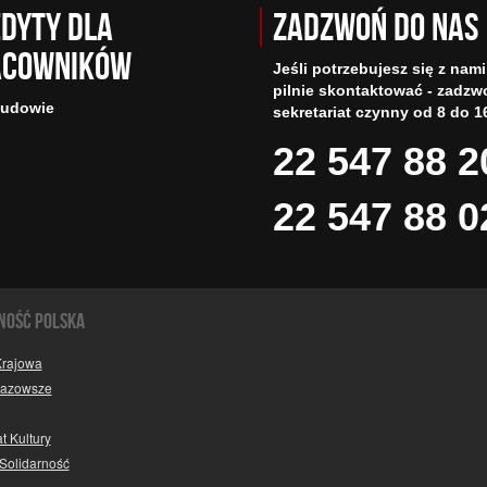
dyty dla
Zadzwoń do nas
acowników
Jeśli potrzebujesz się z nami
pilnie skontaktować - zadzw
budowie
sekretariat czynny od 8 do 1
22 547 88 2
22 547 88 0
NOŚĆ POLSKA
Krajowa
Mazowsze
t Kultury
Solidarność