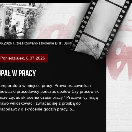
ealizowano szkolenie BHP. Spotkanie odbyło się w ramach projektu unijnego „Chc
Środa, 17.06.2026
Twój Głos w Związku –Młodzi z
Solidarnością: Działaj i Rozwijaj
się z Nami
acznij działać z nami!Niedawno powstała Sekcja
łodych NSZZ „Solidarność” Region Mazowsze. To
owa, pełna energii przestrzeń stworzona specjalnie
la młodych pracowników i związkowców. Stawiamy na
ntegrację, rozwój umiejętności, szkoleni...