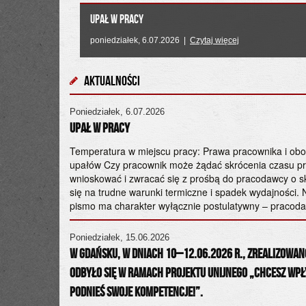
UPAŁ W PRACY
poniedziałek, 6.07.2026 |
Czytaj więcej
Aktualności
Poniedziałek, 6.07.2026
ch pod względem
UPAŁ W PRACY
e”. EBU apeluje
Temperatura w miejscu pracy: Prawa pracownika i ob
upałów Czy pracownik może żądać skrócenia czasu p
wnioskować i zwracać się z prośbą do pracodawcy o s
dego roku ma
się na trudne warunki termiczne i spadek wydajności. 
iła się z
pismo ma charakter wyłącznie postulatywny – pracoda
ansowania
emiera,
Poniedziałek, 15.06.2026
 polski rząd do
W Gdańsku, w dniach 10–12.06.2026 r., zrealizowano
odbyło się w ramach projektu unijnego „Chcesz wp
Podnieś swoje kompetencje!”.
„obywatelami