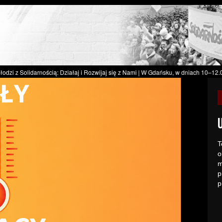
rnością: Działaj i Rozwijaj się z Nami
|
W Gdańsku, w dniach 10–12.06.2026 r., zr
Z
M
n
d
i