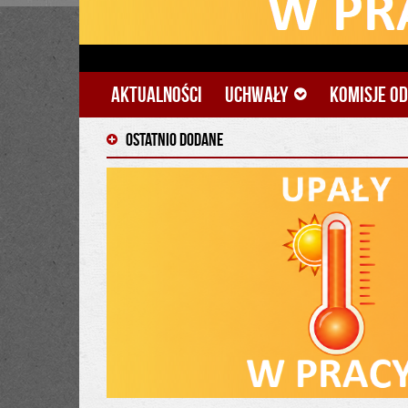
więcej
Aktualności
Uchwały
Komisje o
Ostatnio dodane