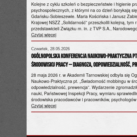
Kolejne z cyklu szkoleń o bezpieczeństwie i higienie p
psychospołecznych, z którymi na co dzień borykają się
Gdańsku-Sobieszewie. Maria Kościńska i Janusz Zabie
powiedź ministry
Krajowej NSZZ „Solidarność” przeszkolili kolejną, ty
lej w stanie
przedstawicieli Związku m. in. z TVP S.A., Narodowego
zywdy z powodu
Czytaj więcej
iej kategorii –
Czwartek, 28.05.2026
Ogólnopolska Konferencja Naukowo-Praktyczna pt
środowisku pracy – diagnoza, odpowiedzialność, p
a grudnia 2023
28 maja 2026 r. w Akademii Tarnowskiej odbyła się O
, 17
Naukowo-Praktyczna pt. „Świadomość mobbingu w śro
ją w stanie
odpowiedzialność, prewencja”. Wydarzenie zgromadziło
. Nie ustalenie
nauki, Państwowej Inspekcji Pracy, wymiaru sprawiedliw
środowiska pracodawców i pracowników, psychologów 
Czytaj więcej