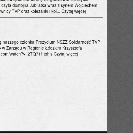
Dariusz Paczus
iczyła dostojna Jubilatka wraz z synem Wojciechem,
Bartłomiej Mick
nicy TVP oraz koleżanki i kol...
Czytaj więcej
„Solidarność” sp
Problemowych o
rozmów Przewodn
mobilizację oraz
ę naszego członka Prezydium NSZZ Solidarność TVP
Czwartek, 2.04.2
o w Zarządu w Regionie Łódzkim Krzysztofa
ŻYCZENIA
be.com/watch?v=2TQ71Htqhjs
Czytaj więcej
życzenia od Kom
Wielkanocnych