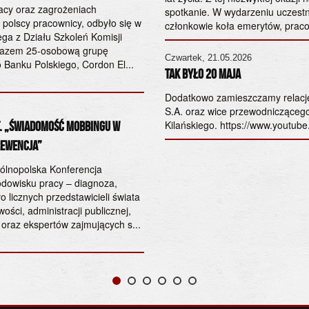
racy oraz zagrożeniach
spotkanie. W wydarzeniu uczestn
 polscy pracownicy, odbyło się w
członkowie koła emerytów, pracow
ga z Działu Szkoleń Komisji
m razem 25-osobową grupę
Czwartek, 21.05.2026
 Banku Polskiego, Cordon El...
tak było 20 maja
Dodatkowo zamieszczamy relacj
S.A. oraz wice przewodnicząceg
Kilańskiego. https://www.youtu
. „Świadomość mobbingu w
rewencja”
gólnopolska Konferencja
dowisku pracy – diagnoza,
 licznych przedstawicieli świata
ości, administracji publicznej,
oraz ekspertów zajmujących s...