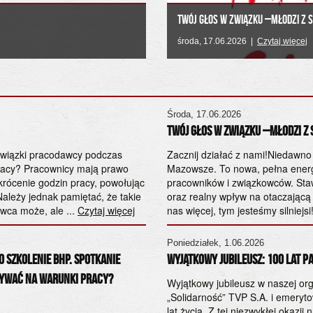
Twój Głos w Związku –Młodzi z So
środa, 17.06.2026 |
Czytaj więcej
Środa, 17.06.2026
Twój Głos w Związku –Młodzi z S
owiązki pracodawcy podczas
Zacznij działać z nami!Niedawn
racy? Pracownicy mają prawo
Mazowsze. To nowa, pełna energi
krócenie godzin pracy, powołując
pracowników i związkowców. Staw
Należy jednak pamiętać, że takie
oraz realny wpływ na otaczającą 
wca może, ale ...
Czytaj więcej
nas więcej, tym jesteśmy silniejsi
Poniedziałek, 1.06.2026
 szkolenie BHP. Spotkanie
Wyjątkowy Jubileusz: 100 lat Pa
ływać na warunki pracy?
Wyjątkowy jubileusz w naszej org
„Solidarność” TVP S.A. i emeryto
lat życia. Z tej niezwykłej okaz