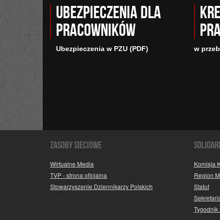
Ubezpieczenia dla
Kre
pracowników
pr
Ubezpieczenia w PZU (PDF)
w prze
Zasoby sieciowe
SOLIDAR
Wirtualne Media
Komisja 
TVP - strona oficjalna
Region 
Stowarzyszenie Dziennikarzy Polskich
Statut
<\ul>
Sekretaria
Tygodnik 