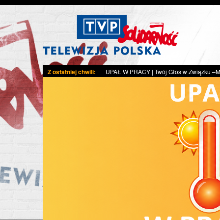
Z ostatniej chwili:
UPAŁ W PRACY
|
Twój Głos w Związku –Młodzi z Solida
nika i
pracownik
nicy mają